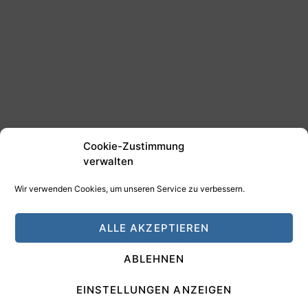
Cookie-Zustimmung
verwalten
Wir verwenden Cookies, um unseren Service zu verbessern.
©2025 Tim Schäfer Media
ALLE AKZEPTIEREN
HAMANN DESIGN - Digitale Medien
ABLEHNEN
Impressum
Datenschutz
EINSTELLUNGEN ANZEIGEN