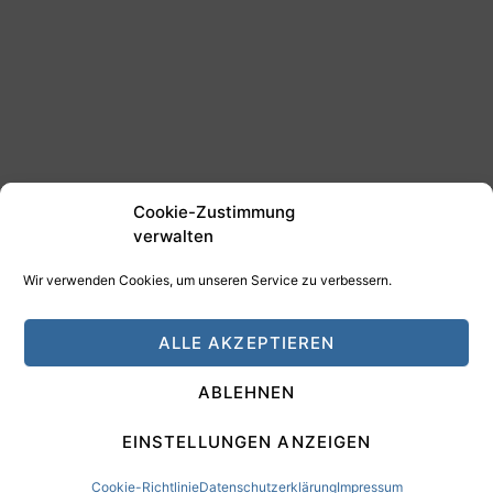
Cookie-Zustimmung
verwalten
Wir verwenden Cookies, um unseren Service zu verbessern.
©2025 Tim Schäfer Media
ALLE AKZEPTIEREN
HAMANN DESIGN - Digitale Medien
ABLEHNEN
Impressum
Datenschutz
EINSTELLUNGEN ANZEIGEN
Cookie-Richtlinie
Datenschutzerklärung
Impressum