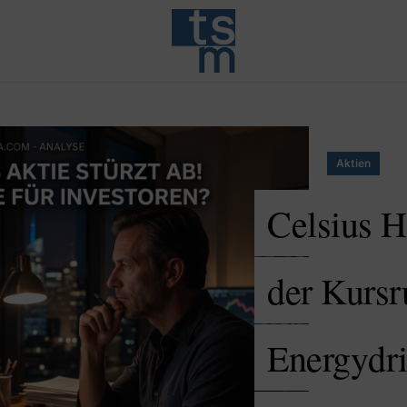
Aktien
Celsius Ho
der Kursr
Energydri