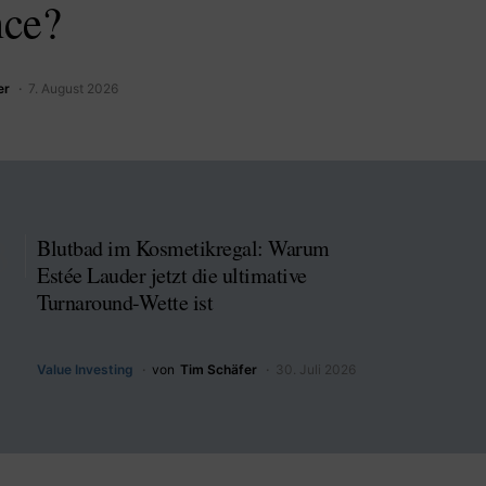
nce?
er
7. August 2026
Blutbad im Kosmetikregal: Warum
Estée Lauder jetzt die ultimative
Turnaround-Wette ist
Value Investing
von
Tim Schäfer
30. Juli 2026